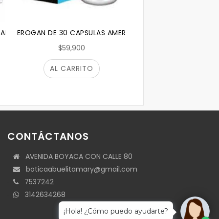
O
CADA UNO CON 60 CAPSULAS
EROGAN DE 30 CAPSULAS AMERICANO
$59,900
AL CARRITO
CONTÁCTANOS
AVENIDA BOYACA CON CALLE 80
boticaabuelitamary@gmail.com
7537242
3142634268
¡Hola! ¿Cómo puedo ayudarte?