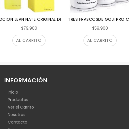
 DE 100 ML. ORIGINAL
OCION JEAN NATE ORIGINAL DE 887 ML. PARA DESPUES DEL BAÑ
TRES FRASCOSDE GOJI PRO 
$79,900
$59,900
AL CARRITO
AL CARRITO
INFORMACIÓN
Inicio
Productos
Ver el Carrito
Nosotros
Contacto