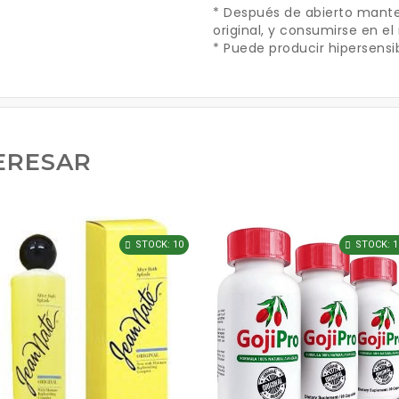
* Después de abierto mante
original, y consumirse en e
* Puede producir hipersensib
ERESAR
STOCK: 10
STOCK: 1