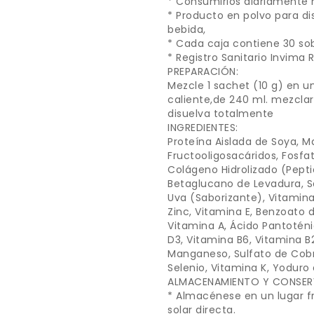
* Consumirlos diariamente 
* Producto en polvo para di
bebida,
* Cada caja contiene 30 sob
* Registro Sanitario Invima 
PREPARACIÓN:
Mezcle 1 sachet (10 g) en un
caliente,de 240 ml. mezclar 
disuelva totalmente
INGREDIENTES:
Proteína Aislada de Soya, Ma
Fructooligosacáridos, Fosfat
Colágeno Hidrolizado (Pepti
Betaglucano de Levadura, Sab
Uva (Saborizante), Vitamina
Zinc, Vitamina E, Benzoato 
Vitamina A, Ácido Pantoténi
D3, Vitamina B6, Vitamina B2
Manganeso, Sulfato de Cobre
Selenio, Vitamina K, Yoduro 
ALMACENAMIENTO Y CONSER
* Almacénese en un lugar fr
solar directa.