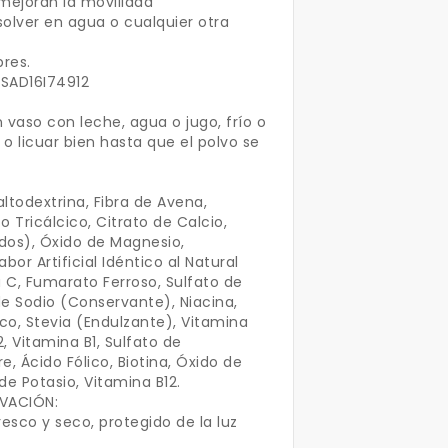
mejoran la movilidad
solver en agua o cualquier otra
res.
RSAD16I74912
 vaso con leche, agua o jugo, frío o
o licuar bien hasta que el polvo se
ltodextrina, Fibra de Avena,
o Tricálcico, Citrato de Calcio,
dos), Óxido de Magnesio,
or Artificial Idéntico al Natural
 C, Fumarato Ferroso, Sulfato de
de Sodio (Conservante), Niacina,
co, Stevia (Endulzante), Vitamina
, Vitamina B1, Sulfato de
, Ácido Fólico, Biotina, Óxido de
de Potasio, Vitamina B12.
VACIÓN:
esco y seco, protegido de la luz