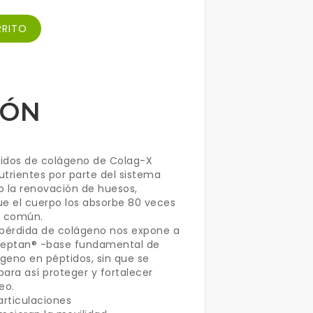
RRITO
IÓN
ptidos de colágeno de Colag-X
utrientes por parte del sistema
 la renovación de huesos,
ue el cuerpo los absorbe 80 veces
o común.
pérdida de colágeno nos expone a
Peptan® -base fundamental de
geno en péptidos, sin que se
para así proteger y fortalecer
eo.
articulaciones