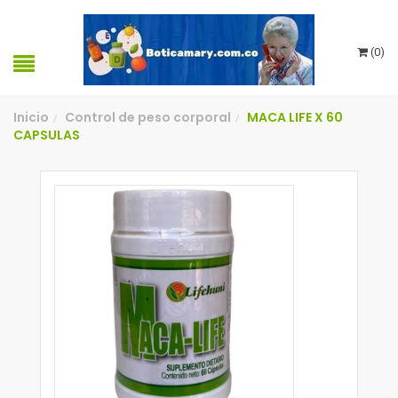
(
0
)
Inicio
Control de peso corporal
MACA LIFE X 60
/
/
CAPSULAS